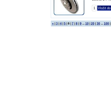
«
|
3
|
4
|
5
|
6
|
7
|
8
|
9
...
10
|
20
|
30
...
100
|