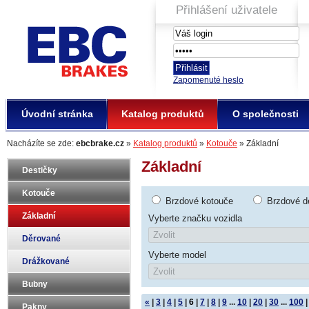
Přihlášení uživatele
EBC Brakes
Zapomenuté heslo
Úvodní stránka
Katalog produktů
O společnosti
Nacházíte se zde:
ebcbrake.cz
»
Katalog produktů
»
Kotouče
» Základní
Základní
Destičky
Kotouče
Brzdové kotouče
Brzdové d
Základní
Vyberte značku vozidla
Děrované
Vyberte model
Drážkované
Bubny
«
|
3
|
4
|
5
|
6
|
7
|
8
|
9
...
10
|
20
|
30
...
100
|
Pakny