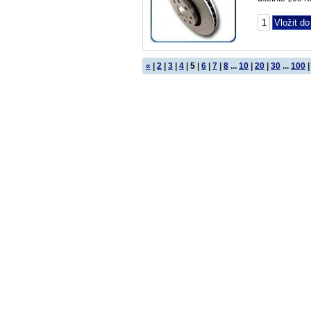
«
|
2
|
3
|
4
|
5
|
6
|
7
|
8
...
10
|
20
|
30
...
100
|