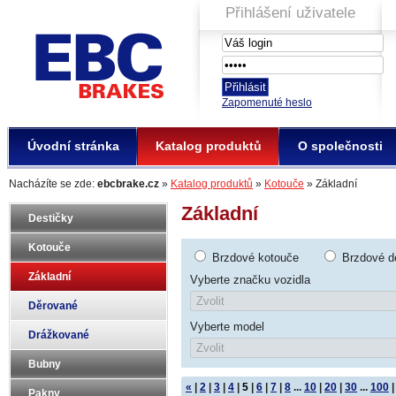
Přihlášení uživatele
EBC Brakes
Zapomenuté heslo
Úvodní stránka
Katalog produktů
O společnosti
Nacházíte se zde:
ebcbrake.cz
»
Katalog produktů
»
Kotouče
» Základní
Základní
Destičky
Kotouče
Brzdové kotouče
Brzdové d
Základní
Vyberte značku vozidla
Děrované
Vyberte model
Drážkované
Bubny
«
|
2
|
3
|
4
|
5
|
6
|
7
|
8
...
10
|
20
|
30
...
100
|
Pakny