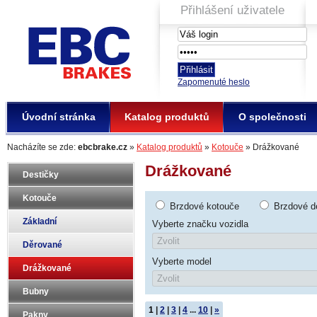
Přihlášení uživatele
EBC Brakes
Zapomenuté heslo
Úvodní stránka
Katalog produktů
O společnosti
Nacházíte se zde:
ebcbrake.cz
»
Katalog produktů
»
Kotouče
» Drážkované
Drážkované
Destičky
Kotouče
Brzdové kotouče
Brzdové d
Základní
Vyberte značku vozidla
Děrované
Vyberte model
Drážkované
Bubny
1
|
2
|
3
|
4
...
10
|
»
Pakny