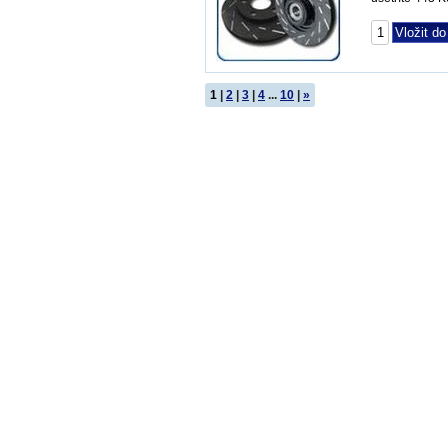
1
|
2
|
3
|
4
...
10
|
»