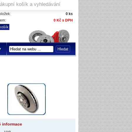
ákupní košík a vyhledávání
ložek:
0 ks
kem:
0 Kč s DPH
y
é informace