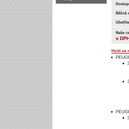
Dostup
Běžná 
Ušetřít
Naše c
s DP
Hodí se 
PEUG
PEUG