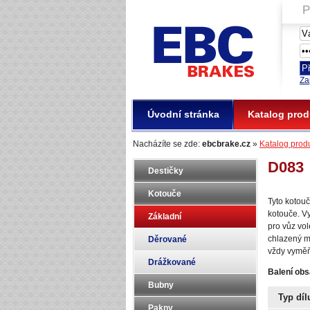
P
EBC Brakes
Za
Úvodní stránka
Katalog prod
Nacházíte se zde:
ebcbrake.cz
»
Katalog prod
D083
Destičky
Kotouče
Tyto kotou
kotouče. V
Základní
pro vůz vol
chlazený m
Děrované
vždy vyměň
Drážkované
Balení obs
Bubny
Typ díl
Pakny