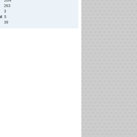
10/9
263
3
ed
:
S
39