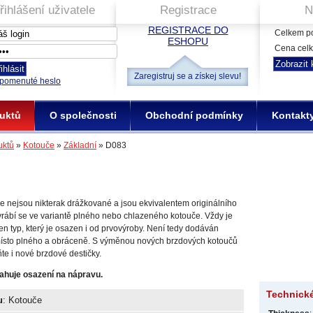
řihlášení uživatele
Registrace
N
REGISTRACE DO
Celkem po
ESHOPU
Cena cel
Zaregistruj se a získej slevu!
pomenuté heslo
uktů
O společnosti
Obchodní podmínky
Kontakt
uktů
»
Kotouče
»
Základní
» D083
če nejsou nikterak drážkované a jsou ekvivalentem originálního
yrábí se ve variantě plného nebo chlazeného kotouče. Vždy je
en typ, který je osazen i od prvovýroby. Není tedy dodáván
ísto plného a obráceně. S výměnou nových brzdových kotoučů
te i nové brzdové destičky.
ahuje osazení na nápravu.
Technick
u
: Kotouče