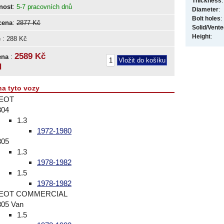
Thickness
:
nost
:
5-7 pracovních dnů
Diameter
:
Bolt holes
:
cena
:
2877 Kč
Solid/Vent
Height
:
e
: 288 Kč
2589 Kč
ena
:
H
na tyto vozy
EOT
304
1.3
1972-1980
305
1.3
1978-1982
1.5
1978-1982
EOT COMMERCIAL
305 Van
1.5