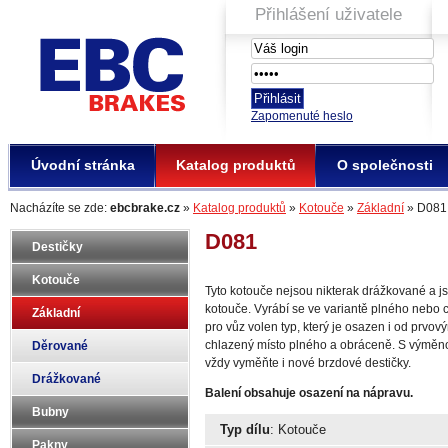
Přihlášení uživatele
EBC Brakes
Zapomenuté heslo
Úvodní stránka
Katalog produktů
O společnosti
Nacházíte se zde:
ebcbrake.cz
»
Katalog produktů
»
Kotouče
»
Základní
» D081
D081
Destičky
Kotouče
Tyto kotouče nejsou nikterak drážkované a j
kotouče. Vyrábí se ve variantě plného nebo 
Základní
pro vůz volen typ, který je osazen i od prvo
chlazený místo plného a obráceně. S výměn
Děrované
vždy vyměňte i nové brzdové destičky.
Drážkované
Balení obsahuje osazení na nápravu.
Bubny
Typ dílu
: Kotouče
Pakny