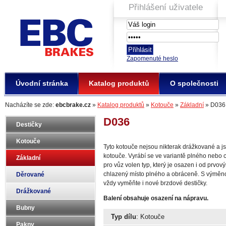
Přihlášení uživatele
EBC Brakes
Zapomenuté heslo
Úvodní stránka
Katalog produktů
O společnosti
Nacházíte se zde:
ebcbrake.cz
»
Katalog produktů
»
Kotouče
»
Základní
» D036
D036
Destičky
Kotouče
Tyto kotouče nejsou nikterak drážkované a j
kotouče. Vyrábí se ve variantě plného nebo 
Základní
pro vůz volen typ, který je osazen i od prvo
chlazený místo plného a obráceně. S výměn
Děrované
vždy vyměňte i nové brzdové destičky.
Drážkované
Balení obsahuje osazení na nápravu.
Bubny
Typ dílu
: Kotouče
Pakny