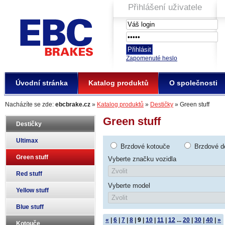
Přihlášení uživatele
EBC Brakes
Zapomenuté heslo
Úvodní stránka
Katalog produktů
O společnosti
Nacházíte se zde:
ebcbrake.cz
»
Katalog produktů
»
Destičky
» Green stuff
Green stuff
Destičky
Ultimax
Brzdové kotouče
Brzdové d
Green stuff
Vyberte značku vozidla
Red stuff
Vyberte model
Yellow stuff
Blue stuff
«
|
6
|
7
|
8
|
9
|
10
|
11
|
12
...
20
|
30
|
40
|
»
Kotouče