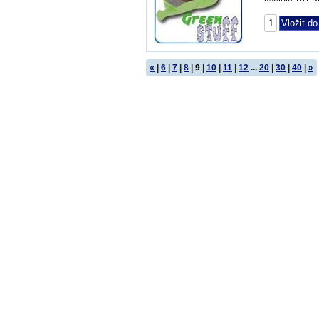
«
|
6
|
7
|
8
|
9
|
10
|
11
|
12
...
20
|
30
|
40
|
»