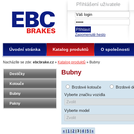
Přihlášení uživatele
EBC Brakes
Zapomenuté heslo
Úvodní stránka
Katalog produktů
O společnosti
Nacházíte se zde:
ebcbrake.cz
»
Katalog produktů
» Bubny
Bubny
Destičky
Kotouče
Brzdové kotouče
Brzdové d
Bubny
Vyberte značku vozidla
Pakny
Vyberte model
«
|
1
|
2
|
3
|
4
|
5
|
»