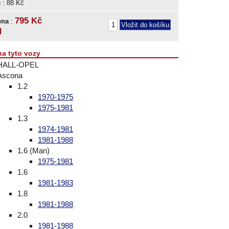
e
: 88 Kč
795 Kč
ena
:
H
na tyto vozy
HALL-OPEL
Ascona
1.2
1970-1975
1975-1981
1.3
1974-1981
1981-1988
1.6 (Man)
1975-1981
1.6
1981-1983
1.8
1981-1988
2.0
1981-1988