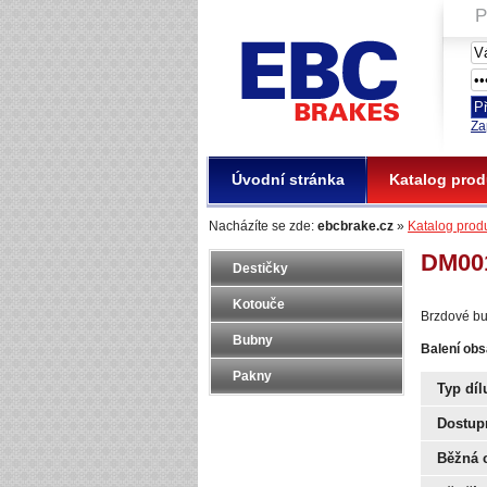
P
EBC Brakes
Za
Úvodní stránka
Katalog prod
Nacházíte se zde:
ebcbrake.cz
»
Katalog prod
DM00
Destičky
Kotouče
Brzdové bub
Bubny
Balení obs
Pakny
Typ díl
Dostup
Běžná 