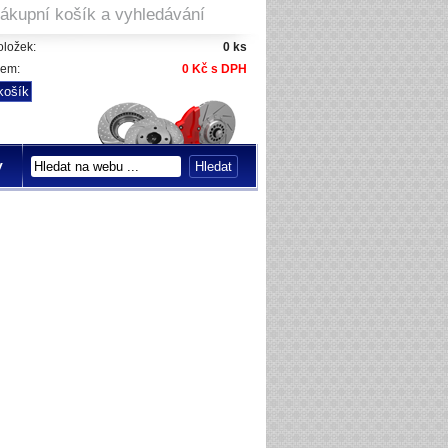
ákupní košík a vyhledávání
ložek:
0 ks
kem:
0 Kč s DPH
y