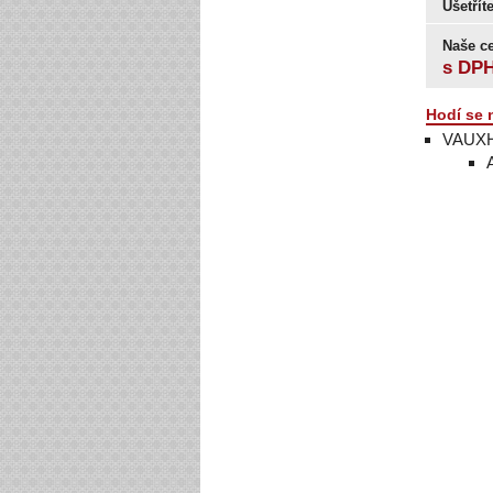
Ušetřít
Naše c
s DP
Hodí se 
VAUX