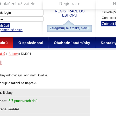
řihlášení uživatele
Registrace
N
REGISTRACE DO
Celkem po
ESHOPU
Cena cel
Zaregistruj se a získej slevu!
pomenuté heslo
uktů
O společnosti
Obchodní podmínky
Kontakt
uktů
»
Bubny
» DM001
1
ny odpovídající originální kvalitě.
ahuje osazení na nápravu.
u
: Bubny
nost
:
5-7 pracovních dnů
cena
:
883 Kč