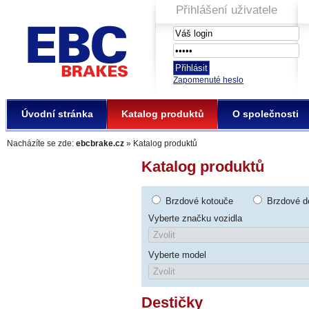
Přihlášení uživatele
EBC Brakes
Zapomenuté heslo
Úvodní stránka
Katalog produktů
O společnosti
Nacházíte se zde:
ebcbrake.cz
» Katalog produktů
Katalog produktů
Brzdové kotouče
Brzdové d
Vyberte značku vozidla
Vyberte model
Destičky