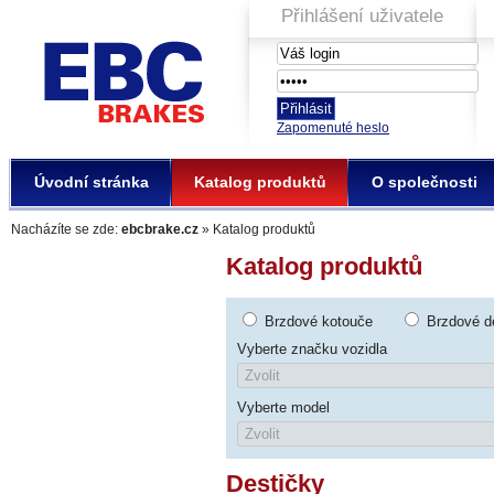
Přihlášení uživatele
EBC Brakes
Zapomenuté heslo
Úvodní stránka
Katalog produktů
O společnosti
Nacházíte se zde:
ebcbrake.cz
» Katalog produktů
Katalog produktů
Brzdové kotouče
Brzdové d
Vyberte značku vozidla
Vyberte model
Destičky