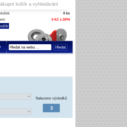
ákupní košík a vyhledávání
ložek:
0 ks
kem:
0 Kč s DPH
y
Nalezeno výsledků
3