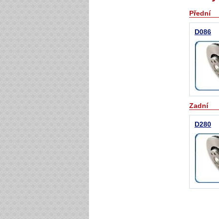
Přední
D086
Zadní
D280