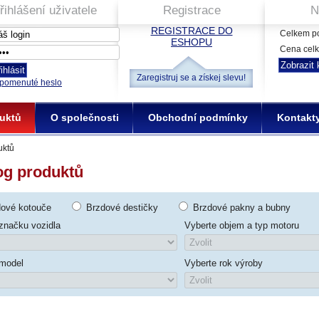
řihlášení uživatele
Registrace
N
REGISTRACE DO
Celkem po
ESHOPU
Cena cel
Zaregistruj se a získej slevu!
pomenuté heslo
uktů
O společnosti
Obchodní podmínky
Kontakt
uktů
og produktů
dové kotouče
Brzdové destičky
Brzdové pakny a bubny
značku vozidla
Vyberte objem a typ motoru
 model
Vyberte rok výroby