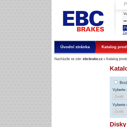
P
EBC Brakes
Za
Úvodní stránka
Katalog prod
Nacházíte se zde:
ebcbrake.cz
» Katalog prod
Katal
Brz
Vyberte 
Vyberte
Disky