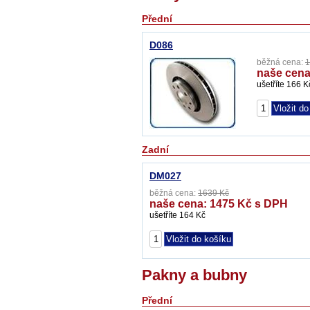
Přední
D086
běžná cena:
1
naše cena
ušetříte 166 K
Zadní
DM027
běžná cena:
1639 Kč
naše cena: 1475 Kč s DPH
ušetříte 164 Kč
Pakny a bubny
Přední