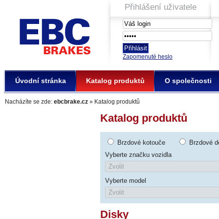
Přihlášení uživatele
EBC Brakes
Zapomenuté heslo
Úvodní stránka
Katalog produktů
O společnosti
Nacházíte se zde:
ebcbrake.cz
» Katalog produktů
Katalog produktů
Brzdové kotouče
Brzdové d
Vyberte značku vozidla
Vyberte model
Disky