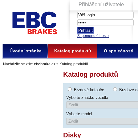
Přihlášení uživatele
EBC Brakes
Zapomenuté heslo
Úvodní stránka
Katalog produktů
O společnosti
Nacházíte se zde:
ebcbrake.cz
» Katalog produktů
Katalog produktů
Brzdové kotouče
Brzdové d
Vyberte značku vozidla
Vyberte model
Disky