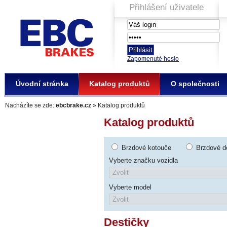
Přihlášení uživatele
EBC Brakes
Zapomenuté heslo
Úvodní stránka
Katalog produktů
O společnosti
Nacházíte se zde:
ebcbrake.cz
» Katalog produktů
Katalog produktů
Brzdové kotouče
Brzdové d
Vyberte značku vozidla
Vyberte model
Destičky